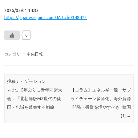
2026/05/01 14:33
https://japanese.joins.com/JArticle/348472
0
カテゴリー:
中央日報
投稿ナビゲーション
←
北、5年ぶりに青年同盟大
【コラム】エネルギー源・サプ
会…「北朝鮮版MZ世代の愛
ライチェーン多角化、海外資源
国・忠誠を鼓舞する戦略」
開発・投資を増やすべき=韓国
(1)
→