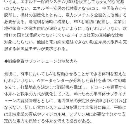
いうえ、エネルギー貯蔵システム(ESS)を設置しても安定的な電源
にはならない。エネルギー安保の代替案となるには、中国依存から
脱却し、機材の国産化とともに、電力システムを全面的に改編する
必要がある。送電網を適時に構築し、ESSを適切に配置し、産業団
地や家庭への電力供給が途絶えないようにしなければいけない。欧
州11カ国と送電網がつながっているドイツは韓国の直接的な比較
対象にならない。他国と電力網を連結できない独立系統の限界を克
服する韓国型モデルが要求される。
◆戦略物資サプライチェーン分散努力を
最後に、有事においてもAIを稼働させることができる体制を整えな
ければいけない。AIデータセンターが分析した資料を基づいて戦略
を立て、打撃地点を決定して戦闘機を飛ばし、ドローンを運用する
体系へと戦争の方式が変化している。AIのための半導体サプライチ
ェーンの資源管理とともに、電力供給の安定性が保障されなければ
ならない。新しい電力システムはAIを通じて非常時に備え、平時に
は先端産業の育成やフィジカルAI、ソブリンAIに必要な十分かつ安
定的な電力を供給する体系を備える必要がある。