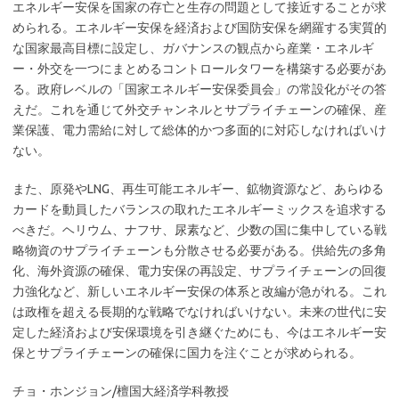
エネルギー安保を国家の存亡と生存の問題として接近することが求
められる。エネルギー安保を経済および国防安保を網羅する実質的
な国家最高目標に設定し、ガバナンスの観点から産業・エネルギ
ー・外交を一つにまとめるコントロールタワーを構築する必要があ
る。政府レベルの「国家エネルギー安保委員会」の常設化がその答
えだ。これを通じて外交チャンネルとサプライチェーンの確保、産
業保護、電力需給に対して総体的かつ多面的に対応しなければいけ
ない。
また、原発やLNG、再生可能エネルギー、鉱物資源など、あらゆる
カードを動員したバランスの取れたエネルギーミックスを追求する
べきだ。ヘリウム、ナフサ、尿素など、少数の国に集中している戦
略物資のサプライチェーンも分散させる必要がある。供給先の多角
化、海外資源の確保、電力安保の再設定、サプライチェーンの回復
力強化など、新しいエネルギー安保の体系と改編が急がれる。これ
は政権を超える長期的な戦略でなければいけない。未来の世代に安
定した経済および安保環境を引き継ぐためにも、今はエネルギー安
保とサプライチェーンの確保に国力を注ぐことが求められる。
チョ・ホンジョン/檀国大経済学科教授