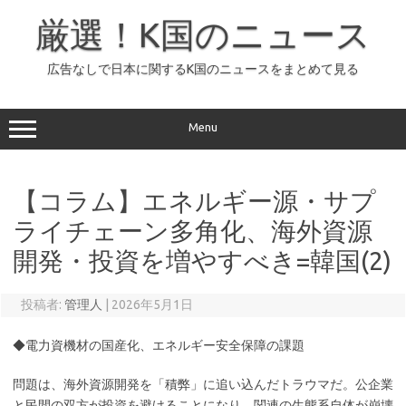
コ
ン
厳選！K国のニュース
テ
ン
ツ
へ
広告なしで日本に関するK国のニュースをまとめて見る
ス
キ
ッ
プ
Menu
【コラム】エネルギー源・サプ
ライチェーン多角化、海外資源
開発・投資を増やすべき=韓国(2)
投稿者:
管理人
|
2026年5月1日
◆電力資機材の国産化、エネルギー安全保障の課題
問題は、海外資源開発を「積弊」に追い込んだトラウマだ。公企業
と民間の双方が投資を避けることになり、関連の生態系自体が崩壊