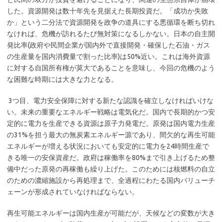
した。資源開発は数十年先を見据えた長期投資だ。「成功か失敗
か」という二分法で資源開発を政争の道具にする悪循環を断ち切れ
なければ、危機が訪れるたび無対策になるしかない。日本の自主開
発比率(政府や民間企業が国内外で直接開発・確保した石油・ガス
の生産量を国内消費量で割った比率)は50%近い。これは海外資源
に対する自国所有権が莫大であることを意味し、今回の危機のよう
な困難な時期には大きな力となる。
3つ目、電力安全保障に対する新たな認識を確立しなければいけな
い。未来の重要なエネルギー戦略は電気化だ。国内で長期的かつ安
定的に電力を生産できる資源は原子力発電だ。原発は国内電力生産
の31%を担う最大の無炭素エネルギー源であり、間欠的な再生可能
エネルギーが増える状況においても安定的に電力を24時間生産で
きる唯一の安保資産だ。政府は稼働率を80%まで引き上げるため整
備中だった原発の再稼働も繰り上げた。このためには核燃料の自立
のための濃縮施設から再処理まで、全過程にわたる国内バリューチ
ェーンが形成されていなければならない。
再生可能エネルギーは国内生産が可能だが、天候などの変数が大き