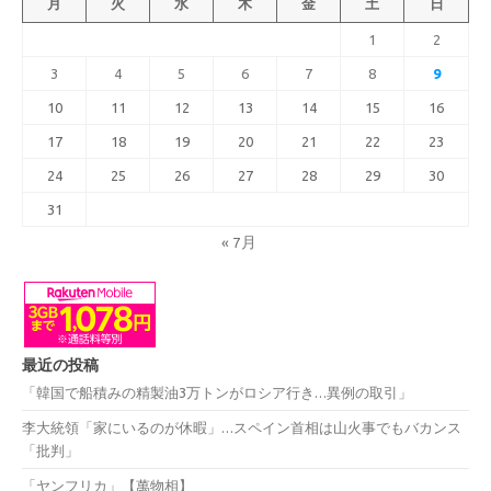
月
火
水
木
金
土
日
1
2
3
4
5
6
7
8
9
10
11
12
13
14
15
16
17
18
19
20
21
22
23
24
25
26
27
28
29
30
31
« 7月
最近の投稿
「韓国で船積みの精製油3万トンがロシア行き…異例の取引」
李大統領「家にいるのが休暇」…スペイン首相は山火事でもバカンス
「批判」
「ヤンフリカ」【萬物相】