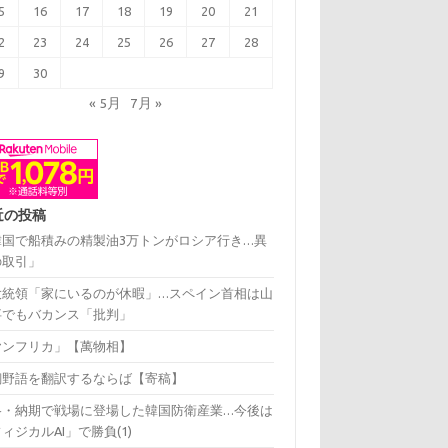
5
16
17
18
19
20
21
2
23
24
25
26
27
28
9
30
« 5月
7月 »
近の投稿
韓国で船積みの精製油3万トンがロシア行き…異
の取引」
大統領「家にいるのが休暇」…スペイン首相は山
事でもバカンス「批判」
ヤンフリカ」【萬物相】
飼野語を翻訳するならば【寄稿】
格・納期で戦場に登場した韓国防衛産業…今後は
ィジカルAI」で勝負(1)