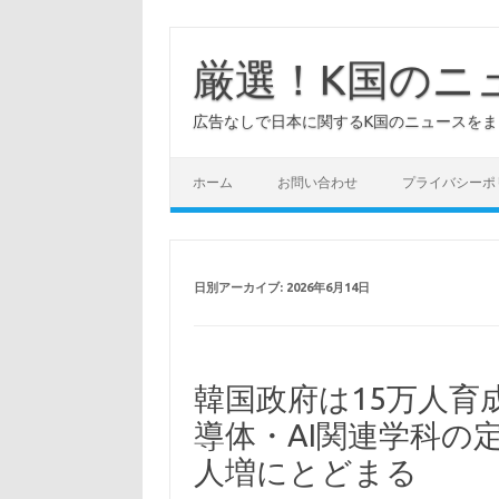
コ
ン
テ
厳選！K国のニ
ン
ツ
へ
広告なしで日本に関するK国のニュースを
ス
キ
ッ
プ
ホーム
お問い合わせ
プライバシーポ
日別アーカイブ:
2026年6月14日
韓国政府は15万人育
導体・AI関連学科の定
人増にとどまる