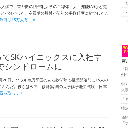
1
入試で、首都圏の四年制大学の半導体・人工知能(AI)など先
2
ことが分かった。定員増の規模が前年の半数程度に縮小したこ
韓国政府は15万人育… »
2
ってSKハイニックスに入社す
最
でシンドロームに
「
例
」 5月20日、ソウル市恩平区のある数学塾で授業開始前に15人の
李
に叫んだ。彼らは今年、修能(韓国の大学修学能力試験、日本
火
高得点取っ… »
「
猪
価
「フ