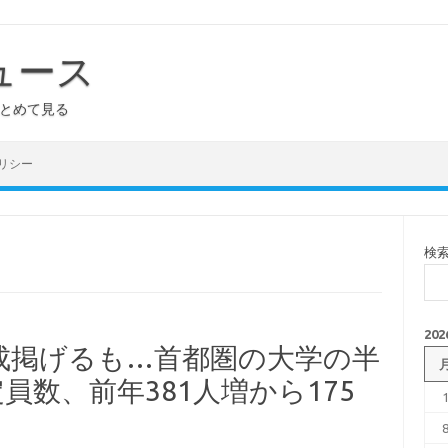
ュース
まとめて見る
リシー
検
20
成掲げるも…首都圏の大学の半
員数、前年381人増から175