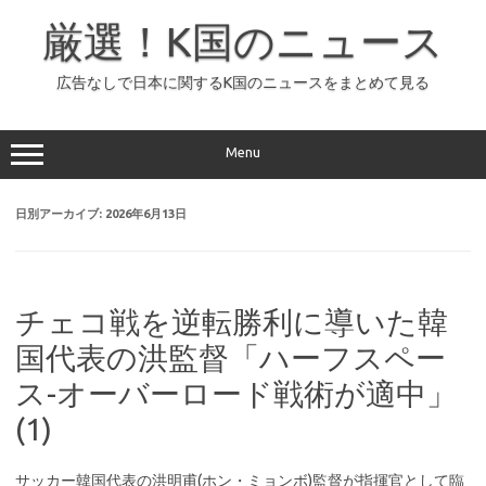
コ
ン
厳選！K国のニュース
テ
ン
ツ
へ
広告なしで日本に関するK国のニュースをまとめて見る
ス
キ
ッ
プ
Menu
日別アーカイブ:
2026年6月13日
チェコ戦を逆転勝利に導いた韓
国代表の洪監督「ハーフスペー
ス-オーバーロード戦術が適中」
(1)
サッカー韓国代表の洪明甫(ホン・ミョンボ)監督が指揮官として臨