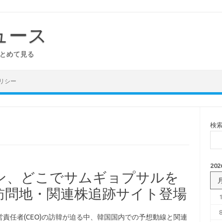
ュース
まとめて見る
リシー
検
20
ン、どこでサムギョプサルを
訪問地・関連株追跡サイト登場
責任者(CEO)の訪韓が迫る中、韓国国内での予想動線と関連