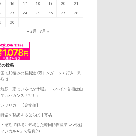
5
16
17
18
19
20
21
2
23
24
25
26
27
28
9
30
« 5月
7月 »
近の投稿
韓国で船積みの精製油3万トンがロシア行き…異
の取引」
大統領「家にいるのが休暇」…スペイン首相は山
事でもバカンス「批判」
ヤンフリカ」【萬物相】
飼野語を翻訳するならば【寄稿】
格・納期で戦場に登場した韓国防衛産業…今後は
ィジカルAI」で勝負(1)