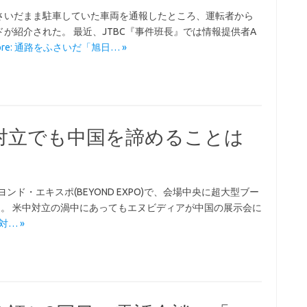
さいだまま駐車していた車両を通報したところ、運転者から
が紹介された。 最近、JTBC『事件班長』では情報提供者A
More: 通路をふさいだ「旭日… »
対立でも中国を諦めることは
ンド・エキスポ(BEYOND EXPO)で、会場中央に超大型ブー
だった。 米中対立の渦中にあってもエヌビディアが中国の展示会に
対… »