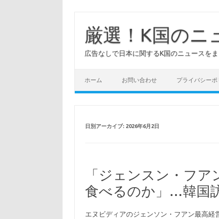
コ
ン
テ
厳選！K国のニ
ン
ツ
へ
広告なしで日本に関するK国のニュースを
ス
キ
ッ
プ
ホーム
お問い合わせ
プライバシーポ
日別アーカイブ:
2026年6月2日
「ジェンスン・フア
食べるのか」…韓国
エヌビディアのジェンソン・フアン最高経営