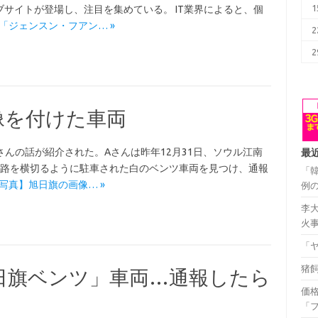
1
サイトが登場し、注目を集めている。 IT業界によると、個
re: 「ジェンスン・フアン… »
2
2
像を付けた車両
さんの話が紹介された。Aさんは昨年12月31日、ソウル江南
最
通路を横切るように駐車された白のベンツ車両を見つけ、通報
「
: 【写真】旭日旗の画像… »
例
李
火
「
猪
日旗ベンツ」車両…通報したら
価
「フ