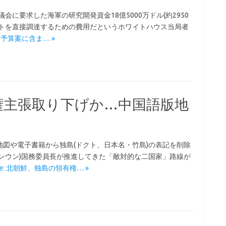
会に要求した海軍の研究開発資金18億5000万ドル(約2950
ートを直接調達するための費用だというホワイトハウス当局者
米国防予算案に含ま… »
権主張取り下げか…中国語版地
図や電子書籍から独島(ドクト、日本名・竹島)の表記を削除
ンウン)国務委員長が推進してきた「敵対的な二国家」路線が
ore: 北朝鮮、独島の領有権… »