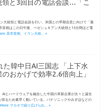
統領と3回目の電話会談…「こ
」
アン大統領と電話会談を行い、米国との早期合意に向けて「最
市首相はこの日午後、ペゼシュキアン大統領と15分間ほど電
 More: 高市首相、イラン大統… »
た韓中日AI三国志 「上下水
のおかげで効率2.6倍向上」
 AIとハードウェアを融合した中国の革新企業が次々と誕生
を得るため素早く動いている。パナソニックやみずほなどの
d More: マカオで繰り広げられ… »