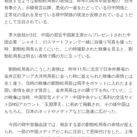
相反するような劉勁松局長の表情は、昨年の高市早苗首相の「台湾
有事介入」示唆発言以降、悪化の一途をたどっている日中関係と、
正常化の流れを見せている韓中関係の状況が反映されているようだ
として注目されている。
李大統領が5日、中国の習近平国家主席からプレゼントされた中
国企業「シャオミ」のスマートフォンで一緒に自撮り写真を撮った
時、劉勁松局長も近くにいた。この時撮影された映像を見ると、劉
勁松局長は明るい表情で隅の方に立っている。
劉勁松局長のこうした表情は、昨年11月に北京で日本外務省の
金井正彰アジア大洋州局長に会った時に捉えられた映像の表情とは
全く違う。当時の映像の劉勁松局長は両手をポケットに入れたまま
固い表情を崩さず発言し、金井局長はその隣で下を向いていた。こ
の映像は当時、中国官営メディア・中国中央テレビ系列の交流サイ
ト(SNS)アカウント「玉淵潭天」に初めて掲載され、その後中国は
もちろん、日本のネットやメディアなどに急速に広がった。
今回の韓中首脳会談では、相反する姿の劉勁松局長の表情が捉え
られ、一部の中国メディアがこれに注目して意味付けをした。上海