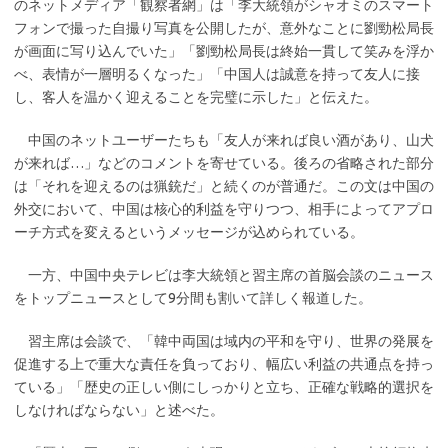
のネットメディア「観察者網」は「李大統領がシャオミのスマート
フォンで撮った自撮り写真を公開したが、意外なことに劉勁松局長
が画面に写り込んでいた」「劉勁松局長は終始一貫して笑みを浮か
べ、表情が一層明るくなった」「中国人は誠意を持って友人に接
し、客人を温かく迎えることを完璧に示した」と伝えた。
中国のネットユーザーたちも「友人が来れば良い酒があり、山犬
が来れば…」などのコメントを寄せている。後ろの省略された部分
は「それを迎えるのは猟銃だ」と続くのが普通だ。この文は中国の
外交において、中国は核心的利益を守りつつ、相手によってアプロ
ーチ方式を変えるというメッセージが込められている。
一方、中国中央テレビは李大統領と習主席の首脳会談のニュース
をトップニュースとして9分間も割いて詳しく報道した。
習主席は会談で、「韓中両国は域内の平和を守り、世界の発展を
促進する上で重大な責任を負っており、幅広い利益の共通点を持っ
ている」「歴史の正しい側にしっかりと立ち、正確な戦略的選択を
しなければならない」と述べた。