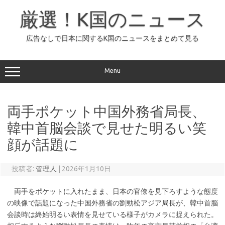
コ
ン
厳選！K国のニュース
テ
ン
ツ
へ
広告なしで日本に関するK国のニュースをまとめて見る
ス
キ
ッ
プ
Menu
両手ポケット中国外務省局長、
韓中首脳会談で見せた明るい笑
顔が話題に
投稿者:
管理人
|
2026年1月10日
両手をポケットに入れたまま、日本の官僚を見下ろすような態度
の映像で話題になった中国外務省の劉勁松アジア局長が、韓中首脳
会談時は終始明るい表情を見せている様子がカメラに捉えられた。