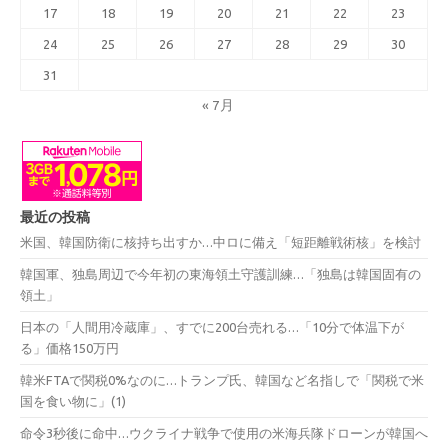
17
18
19
20
21
22
23
24
25
26
27
28
29
30
31
« 7月
最近の投稿
米国、韓国防衛に核持ち出すか…中ロに備え「短距離戦術核」を検討
韓国軍、独島周辺で今年初の東海領土守護訓練…「独島は韓国固有の
領土」
日本の「人間用冷蔵庫」、すでに200台売れる…「10分で体温下が
る」価格150万円
韓米FTAで関税0%なのに…トランプ氏、韓国など名指しで「関税で米
国を食い物に」(1)
命令3秒後に命中…ウクライナ戦争で使用の米海兵隊ドローンが韓国へ