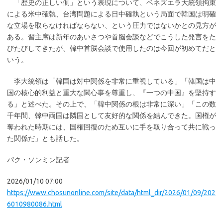
「歴史の正しい側」という表現について、ベネズエラ大統領拘束
による米中確執、台湾問題による日中確執という局面で韓国は明確
な立場を取らなければならない、という圧力ではないかとの見方が
ある。習主席は新年のあいさつや首脳会談などでこうした発言をた
びたびしてきたが、韓中首脳会談で使用したのは今回が初めてだと
いう。
李大統領は「韓国は対中関係を非常に重視している」「韓国は中
国の核心的利益と重大な関心事を尊重し、『一つの中国』を堅持す
る」と述べた。その上で、「韓中関係の根は非常に深い」「この数
千年間、韓中両国は隣国として友好的な関係を結んできた。国権が
奪われた時期には、国権回復のため互いに手を取り合って共に戦っ
た関係だ」とも話した。
パク・ソンミン記者
2026/01/10 07:00
https://www.chosunonline.com/site/data/html_dir/2026/01/09/202
6010980086.html