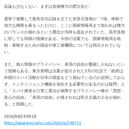
反論も少なくない。まずは首相権力の肥大化だ。
選挙で連勝して最長在任記録を立てた安倍元首相が「1強」体制で
強力な権限を振るっただけに、ここに国家情報局まで加われば権力
のバランスが崩れるという懸念が当時も提起されていた。高市首相
に対しても同様の指摘がある。今回の法案でも、国家情報局を統
制・牽制するための国会や第三者機関については明示されていな
い。
また、個人情報やプライバシー、表現の自由が萎縮しかねないとい
う指摘もある。東京新聞は法案が提出された3月の社説で「政府は
外国のスパイ活動が日本の国益をどう損ねているのか説明しておら
ず、インテリジェンス機能を強化する必要性があるのかは疑問」と
し「スパイ摘発を口実に憲法が保障するプライバシー権や『思想・
良心の自由』『表現の自由』が侵されれば民主主義の土台が崩れ
る」と指摘した。
2026/04/24 09:28
https://japanese.joins.com/JArticle/348135