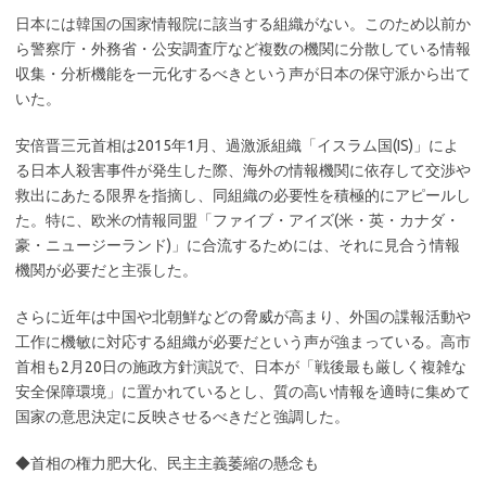
日本には韓国の国家情報院に該当する組織がない。このため以前か
ら警察庁・外務省・公安調査庁など複数の機関に分散している情報
収集・分析機能を一元化するべきという声が日本の保守派から出て
いた。
安倍晋三元首相は2015年1月、過激派組織「イスラム国(IS)」によ
る日本人殺害事件が発生した際、海外の情報機関に依存して交渉や
救出にあたる限界を指摘し、同組織の必要性を積極的にアピールし
た。特に、欧米の情報同盟「ファイブ・アイズ(米・英・カナダ・
豪・ニュージーランド)」に合流するためには、それに見合う情報
機関が必要だと主張した。
さらに近年は中国や北朝鮮などの脅威が高まり、外国の諜報活動や
工作に機敏に対応する組織が必要だという声が強まっている。高市
首相も2月20日の施政方針演説で、日本が「戦後最も厳しく複雑な
安全保障環境」に置かれているとし、質の高い情報を適時に集めて
国家の意思決定に反映させるべきだと強調した。
◆首相の権力肥大化、民主主義萎縮の懸念も