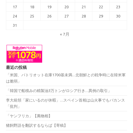
17
18
19
20
21
22
23
24
25
26
27
28
29
30
31
« 7月
最近の投稿
「米国、パトリオット在庫1700基未満…北朝鮮との戦争時に在韓米軍
は脆弱」
「韓国で船積みの精製油3万トンがロシア行き…異例の取引」
李大統領「家にいるのが休暇」…スペイン首相は山火事でもバカンス
「批判」
「ヤンフリカ」【萬物相】
猪飼野語を翻訳するならば【寄稿】