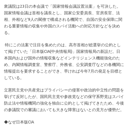
衆議院は23日の本会議で「国家情報会議設置法案」を可決した。
国家情報会議は首相を議長とし、国家公安委員長、官房長官、法
相、外相など9人の閣僚で構成される機関で、自国の安全保障に関
わる重要情報の収集や外国のスパイ活動への対応方針などを決め
る。
特にこの法案で注目を集めたのは、高市首相が総選挙の公約とし
て掲げていた「日本版CIA(中央情報局)」国家情報局の新設だ。日
本国内および国外の情報収集などインテリジェンス機能強化のた
め、内閣情報調査室、警察庁、外務省、公安調査庁などの各機関に
情報提出を要求することができ、早ければ今年7月の発足を目標と
している。
立憲民主党や共産党はプライバシーの侵害や政治的中立性の問題を
挙げて反対したが、国民民主党や参政党などの保守系野党はスパイ
防止法や情報機関の強化を独自に公約として掲げてきたため、今後
の参議院での審議においても大きな障害はないとの見方が優勢だ。
◆なぜ日本版CIA