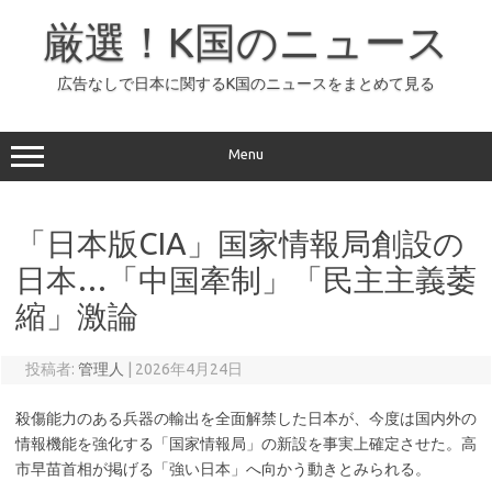
コ
ン
厳選！K国のニュース
テ
ン
ツ
へ
広告なしで日本に関するK国のニュースをまとめて見る
ス
キ
ッ
プ
Menu
「日本版CIA」国家情報局創設の
日本…「中国牽制」「民主主義萎
縮」激論
投稿者:
管理人
|
2026年4月24日
殺傷能力のある兵器の輸出を全面解禁した日本が、今度は国内外の
情報機能を強化する「国家情報局」の新設を事実上確定させた。高
市早苗首相が掲げる「強い日本」へ向かう動きとみられる。