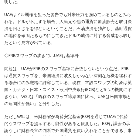
明した。
UAEはドル覇権を狙った警告でも対米圧力を強めているものとみら
れる。ドルが不足する場合、人民元や他の通貨に原油販売と取引決
済を回さざるを得ないということだ。石油決済を独占し、基軸通貨
の地位を確固たるものにしてきたドルの威信に対する脅威を示唆し
たという見方が出ている。
◇FRBスワップの狭き門…UAEは基準外
問題は、UAEがFRBのスワップ基準に合致しないという点だ。FRB
は通貨スワップを、米国経済に波及しかねない深刻な危機を緩和す
る場合にのみ厳格に許容している。現在、常設スワップの対象は英
国・カナダ・日本・スイス・欧州中央銀行(ECB)など5つの機関にす
ぎない。WSJは「既存のスワップ締結国に比べ、UAEは米国市場と
の連関性が低い」と分析した。
ただしWSJは、米財務省が為替安定基金(ESF)を通じてUAEに代替
的なスワップを提示する可能性があると観測した。ESFは議会の承
認なしに財務長官の判断で外国通貨を買い入れることができる、事