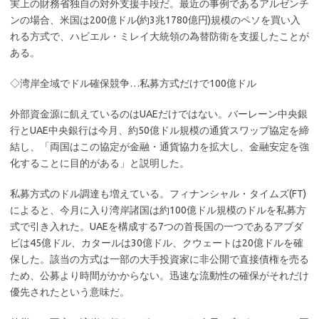
実上の財務省独自の対外支援手段だ。最近の事例であるアルゼンチ
ンの場合、米国は200億ドル(約3兆1780億円)規模のペソを買い入
れる方式で、ハビエル・ミレイ大統領の為替防衛を支援したことが
ある。
◇湾岸全域でドル確保競争…私募方式だけで100億ドル
外部資金源に飢えているのはUAEだけではない。バーレーン中央銀
行とUAE中央銀行は今月、約50億ドル規模の通貨スワップ協定を締
結し、「両国はこの協定が金融・通貨協力を拡大し、金融安定を強
化することに目的がある」と説明した。
私募方式のドル調達も増えている。フィナンシャル・タイムズ(FT)
によると、今月に入り湾岸諸国は約100億ドル規模のドルを私募方
式で引き入れた。UAEを構成する7つの首長国の一つであるアブダ
ビは45億ドル、カタールは30億ドル、クウェートは20億ドルを確
保した。該当の方式は一部の大手投資家に非公開で直接債権を売る
ため、公募より時間がかからない。迅速な流動性の確保がそれだけ
優先されたという意味だ。