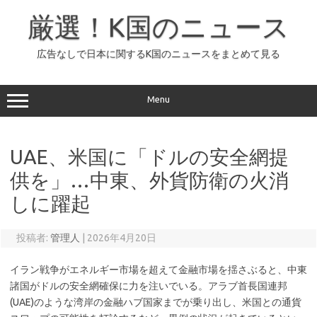
コ
ン
厳選！K国のニュース
テ
ン
ツ
へ
広告なしで日本に関するK国のニュースをまとめて見る
ス
キ
ッ
プ
Menu
UAE、米国に「ドルの安全網提
供を」…中東、外貨防衛の火消
しに躍起
投稿者:
管理人
|
2026年4月20日
イラン戦争がエネルギー市場を超えて金融市場を揺さぶると、中東
諸国がドルの安全網確保に力を注いでいる。アラブ首長国連邦
(UAE)のような湾岸の金融ハブ国家までが乗り出し、米国との通貨