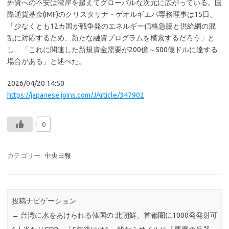
外貨への不安は湾岸を超えてグローバルな次元に広がっている。国
際通貨基金(IMF)のクリスタリナ・ゲオルギエバ専務理事は15日、
「少なくとも12カ国が戦争発のエネルギー価格急騰と供給網の混
乱に対応するため、新たな融資プログラムを模索するだろう」と
し、「これに関連した新規資金需要が200億～500億ドルに達する
場合がある」と述べた。
2026/04/20 14:50
https://japanese.joins.com/JArticle/347902
0
カテゴリー:
中央日報
投稿ナビゲーション
←
台湾に水をあけられる韓国の
北朝鮮、首都圏に1000発発射可