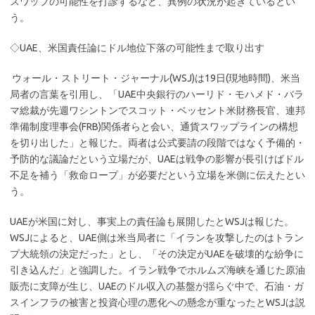
スワップの可能性を打診するなど、異例の状況が起きているとい
う。
◇UAE、米国責任論にドル地位下落の可能性まで取り出す
ウォール・ストリート・ジャーナル(WSJ)は19日(現地時間)、米当
局者の言葉を引用し、「UAE中央銀行のハーリド・モハメド・バラ
マ総裁が先週ワシントンでスコット・ベッセント米財務長官、連邦
準備制度理事会(FRB)関係者らと会い、通貨スワップラインの構想
を切り出した」と報じた。両者は公式要請の段階ではなく予備的・
予防的な議論だという立場だが、UAEは戦争の影響が長引けばドル
不足を補う「救命ロープ」が必要だという立場を米側に伝えたとい
う。
UAEが米国に対し、事実上の責任論も展開したとWSJは報じた。
WSJによると、UAE側は米当局者に「イランを攻撃したのはトラン
プ大統領の決定だった」とし、「その決定がUAEを破壊的な紛争に
引き込んだ」と強調した。イラン戦争でホルムズ海峡を通じた原油
販売に支障が生じ、UAEのドル収入の基盤が揺らぐ中で、石油・ガ
スインフラの被害と投資心理の悪化への懸念が重なったとWSJは説