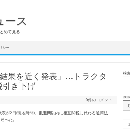
ュース
まとめて見る
リシー
検
の結果を近く発表」…トラクタ
税引き下げ
20
0件のコメント
)代表が2日(現地時間)、数週間以内に相互関税に代わる通商法
と述べた。