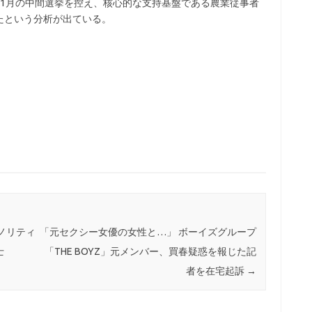
11月の中間選挙を控え、核心的な支持基盤である農業従事者
たという分析が出ている。
ノリティ
「元セクシー女優の女性と…」 ボーイズグループ
士
「THE BOYZ」元メンバー、買春疑惑を報じた記
者を在宅起訴
→