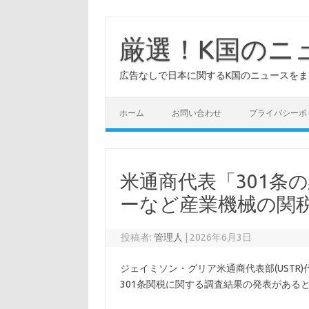
コ
ン
テ
厳選！K国のニ
ン
ツ
へ
広告なしで日本に関するK国のニュースを
ス
キ
ッ
プ
ホーム
お問い合わせ
プライバシーポ
米通商代表「301条
ーなど産業機械の関
投稿者:
管理人
|
2026年6月3日
ジェイミソン・グリア米通商代表部(USTR
301条関税に関する調査結果の発表がある