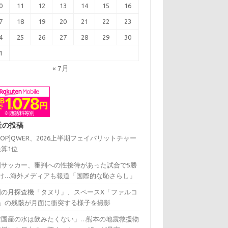
0
11
12
13
14
15
16
7
18
19
20
21
22
23
4
25
26
27
28
29
30
1
« 7月
近の投稿
-POP]QWER、2026上半期フェイバリットチャー
算1位
国サッカー、審判への性接待があった試合で5勝
分け…海外メディアも報道「国際的な恥さらし」
国の月探査機「タヌリ」、スペースX「ファルコ
9」の残骸が月面に衝突する様子を撮影
韓国産の水は飲みたくない」…熊本の地震救援物