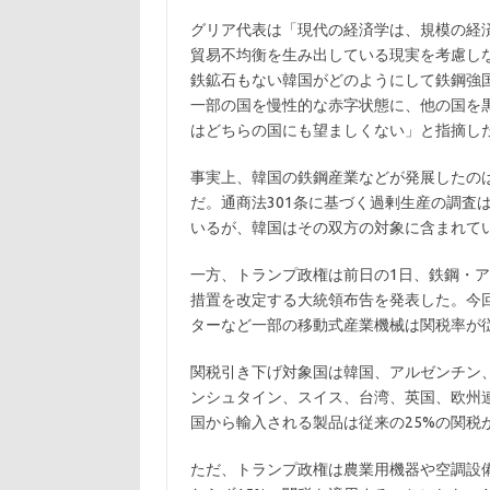
グリア代表は「現代の経済学は、規模の経
貿易不均衡を生み出している現実を考慮し
鉄鉱石もない韓国がどのようにして鉄鋼強
一部の国を慢性的な赤字状態に、他の国を
はどちらの国にも望ましくない」と指摘し
事実上、韓国の鉄鋼産業などが発展したの
だ。通商法301条に基づく過剰生産の調査
いるが、韓国はその双方の対象に含まれて
一方、トランプ政権は前日の1日、鉄鋼・ア
措置を改定する大統領布告を発表した。今
ターなど一部の移動式産業機械は関税率が従
関税引き下げ対象国は韓国、アルゼンチン
ンシュタイン、スイス、台湾、英国、欧州連
国から輸入される製品は従来の25%の関税
ただ、トランプ政権は農業用機器や空調設