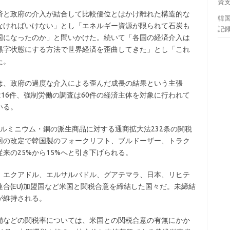
資
済と政府の介入が結合して比較優位とはかけ離れた構造的な
韓国
なければいけない」とし「エネルギー資源が限られて石炭も
記録
国になったのか」と問いかけた。続いて「各国の経済介入は
黒字状態にする方法で世界経済を歪曲してきた」とし「これ
た。
は、政府の過度な介入による歪んだ成長の結果という主張
は16件、強制労働の調査は60件の経済主体を対象に行われて
いる。
ルミニウム・銅の派生商品に対する通商拡大法232条の関税
回の改定で韓国製のフォークリフト、ブルドーザー、トラク
来の25%から15%へと引き下げられる。
、エクアドル、エルサルバドル、グアテマラ、日本、リヒテ
合(EU)加盟国など米国と関税合意を締結した国々だ。未締結
が維持される。
備などの関税率については、米国との関税合意の有無にかか