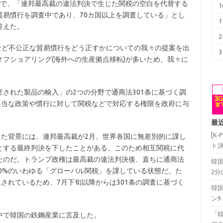
ーで、「連邦最高裁の違法判決で生じた関税の空白を代替する
1
貿易慣行を調査中であり、70カ国以上を調査している」とし
1
答えた。
2
など不公正な貿易慣行をどう正すかについての我々の提案を出
3
フショアリング(海外への生産拠点移転)が多いため、我々に
。
産された製品の輸入」の2つの分野で通商法301条に基づく調
不当な政策や慣行に対して関税などで対応する権限を政府に与
最
[K
した背景には、連邦最高裁が2月、世界各国に無差別的に課し
ト決
とする最終判決を下したことがある。このため相互関税に代
たのだ。トランプ政権は最高裁の違法判決後、直ちに通商法
韓
10%のいわゆる「グローバル関税」を課している状態だ。た
2
限されているため、7月下旬以降からは301条の調査に基づく
韓
ン
「
中で韓国の鉄鋼産業に言及した。