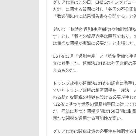
グリア代表はこの日、CNBCのインタビュ
方針」に関する質問に対し「各国の不公正
「数週間以内に結果報告書を公開する」と
続いて「構造的過剰(生産)能力や強制労働
す」とし「我々の貿易赤字は巨額であり、オ
は相当な関税が実際に必要だ」と主張した
USTRは3月「過剰生産」と「強制労働で生
査に着手した。通商法301条は外国政府の
えるものだ。
トランプ政権が通商法301条の調査に着手
ていたトランプ政権の相互関税を「違法」
わる新たな関税の根拠を設ける必要が生じ
122条に基づき世界の貿易相手国に対して
だ、同法に基づく関税期間は150日間に制
新たな関税を適用する可能性が高い。
グリア代表は関税政策の必要性を強調する