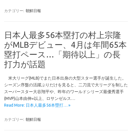
カテゴリー:
朝鮮日報
日本人最多56本塁打の村上宗隆
がMLBデビュー、4月は年間65本
塁打ペース…「期待以上」の長
打力が話題
米大リーグ(MLB)でまた日本出身の大型スター選手が誕生した。
シーズン序盤の活躍ぶりだけを見ると、二刀流で大リーグを制した
スーパースター大谷翔平や、昨年のワールドシリーズ最優秀選手
(MVP)山本由伸=以上、ロサンゼルス…
Read More: 日本人最多56本塁打… »
カテゴリー:
朝鮮日報