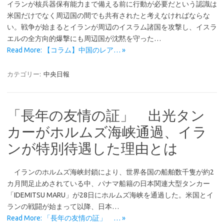
イランが核兵器保有能力まで備える前に行動が必要だという認識は
米国だけでなく周辺国の間でも共有されたと考えなければならな
い。戦争が始まるとイランが周辺のイスラム諸国を攻撃し、イスラ
エルの全方向的爆撃にも周辺国が沈黙を守った…
Read More: 【コラム】中国のレア… »
カテゴリー:
中央日報
「長年の友情の証」 出光タン
カーがホルムズ海峡通過、イラ
ンが特別待遇した理由とは
イランのホルムズ海峡封鎖により、世界各国の船舶数千隻が約2
カ月間足止めされている中、パナマ船籍の日本関連大型タンカー
「IDEMITSU MARU」が28日にホルムズ海峡を通過した。米国とイ
ランの戦闘が始まって以降、日本…
Read More: 「長年の友情の証」 … »