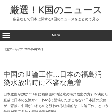
コ
ン
厳選！K国のニュース
テ
ン
ツ
へ
広告なしで日本に関するK国のニュースをまとめて見る
ス
キ
ッ
プ
Menu
日別アーカイブ:
2026年4月30日
中国の世論工作…日本の福島汚
染水放出時に不審な急増
日本政府が2021年4月に福島原発汚染水の海洋放出の方針を決めた
直後に日本の交流サイト(SNS)に登場したぎこちない日本語の投稿
が、背後に中国がいるものと疑われる組織的な「世論工作」という
分析が出てきたと毎日新聞が30日…