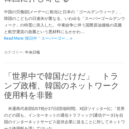
中国の労働節(メーデーに相当)と日本の「ゴールデンウィーク」、
韓国のこどもの日連休が重なる、いわゆる「スーパーゴールデンウ
ィーク」の特需に突入した。 中東紛争に伴う国際原油価格の高騰
と航空運賃の急騰という悪材料にもかかわ…
Read More: 韓日中「スーパーゴー… »
カテゴリー:
中央日報
「世界中で韓国だけだ」 トラ
ンプ政権、韓国のネットワーク
使用料を非難
米通商代表部(USTR)が27日(現地時間)、X(旧ツイッター)に「世界
のどの国も、インターネットの通信トラフィック(通信データ)を自
国のインターネットサービス提供企業に送ることに対してネットワ
ーク使用料を課してはいな…