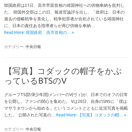
韓国政府は21日、高市早苗首相の靖国神社への供物奉納を批判し
た。 韓国外交部はこの日、報道官論評を出し、「政府は、日本の
過去の侵略戦争を美化し、戦争犯罪者が合祀されている靖国神社
に、日本の責任ある指導者らが再び供物を奉納…
Read More: 韓国政府、高市首相の… »
カテゴリー:
中央日報
【写真】コダックの帽子をかぶ
っているBTSのV
グループTS(防弾少年団)メンバーのV(ヴィ)が、日本でのオフの日常
を公開し、ファンの関心を集めた。 Vは20日、自身のSNSに「僕は
マサラタウンから始める」というコメントとともに近況写真を掲載
した。 公開された写真の…
Read More: 【写真】コダックの帽… »
カテゴリー:
中央日報