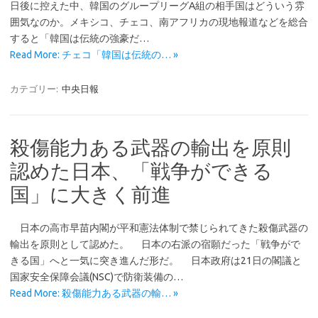
日後に控えた中、韓国のグループリーグA組の相手国はどういう雰
囲気なのか。メキシコ、チェコ、南アフリカの現地報道などを総合
すると「韓国は伝統の強豪だ…
Read More: チェコ「韓国は伝統の… »
カテゴリー:
中央日報
殺傷能力ある武器の輸出を原則
認めた日本、「戦争ができる
国」に大きく前進
日本の高市早苗内閣が平和憲法体制で禁じられてきた殺傷武器の
輸出を原則として認めた。 日本の右派の宿願だった「戦争がで
きる国」へと一気に突き進んだ形だ。 日本政府は21日の閣議と
国家安全保障会議(NSC)で防衛装備の…
Read More: 殺傷能力ある武器の輸… »