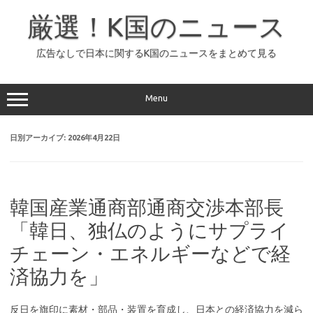
コ
ン
厳選！K国のニュース
テ
ン
ツ
へ
広告なしで日本に関するK国のニュースをまとめて見る
ス
キ
ッ
プ
Menu
日別アーカイブ:
2026年4月22日
韓国産業通商部通商交渉本部長
「韓日、独仏のようにサプライ
チェーン・エネルギーなどで経
済協力を」
反日を旗印に素材・部品・装置を育成し、日本との経済協力を減ら