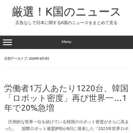
コ
ン
厳選！K国のニュース
テ
ン
ツ
へ
広告なしで日本に関するK国のニュースをまとめて見る
ス
キ
ッ
プ
Menu
日別アーカイブ:
2026年4月9日
労働者1万人あたり1220台、韓国
「ロボット密度」再び世界一…1
年で20%急増
圧倒的な世界一位を続けている韓国のロボット密度がさらに高ま
った。 国際ロボット連盟(IFR)が8日に発表した『2025年世界ロボ