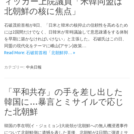
ィッカー上院議員「米韓同盟は
北朝鮮の核に焦点」
石破茂前首相が8日、「日米と韓米の核抑止の信頼性を高めるため
には2国間だけでなく、日韓米が常時議論して意思疎通をする体制
を早期に築かなければいけない」と主張した。 石破氏はこの日、
同盟の現代化をテーマに峨山(アサン)政策…
Read More: 石破前首相「北朝鮮抑… »
カテゴリー:
中央日報
「平和共存」の手を差し出した
韓国に…暴言とミサイルで応じ
た北朝鮮
韓国の李在明(イ・ジェミョン)大統領が北朝鮮への無人機浸透事件
について北朝鮮側に遺憾を表した直後、北朝鮮が2日間に弾道ミサ