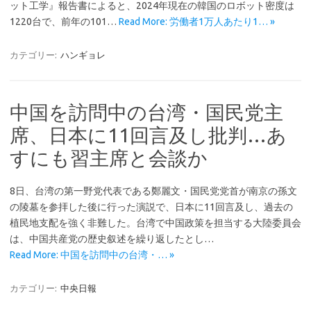
ット工学』報告書によると、2024年現在の韓国のロボット密度は
1220台で、前年の101…
Read More: 労働者1万人あたり1… »
カテゴリー:
ハンギョレ
中国を訪問中の台湾・国民党主
席、日本に11回言及し批判…あ
すにも習主席と会談か
8日、台湾の第一野党代表である鄭麗文・国民党党首が南京の孫文
の陵墓を参拝した後に行った演説で、日本に11回言及し、過去の
植民地支配を強く非難した。台湾で中国政策を担当する大陸委員会
は、中国共産党の歴史叙述を繰り返したとし…
Read More: 中国を訪問中の台湾・… »
カテゴリー:
中央日報